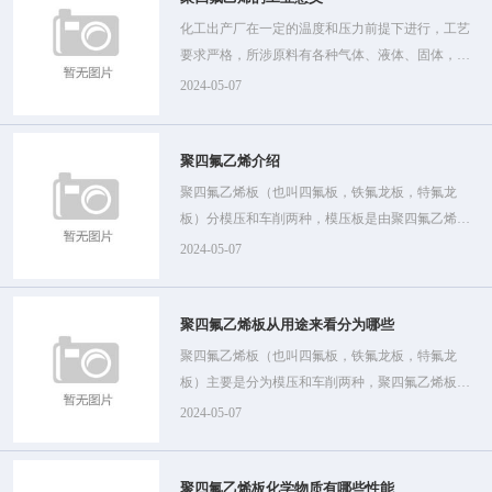
化工出产厂在一定的温度和压力前提下进行，工艺
要求严格，所涉原料有各种气体、液体、固体，物
性千差万别，需要各种类型的出产设备。
2024-05-07
聚四氟乙烯介绍
聚四氟乙烯板（也叫四氟板，铁氟龙板，特氟龙
板）分模压和车削两种，模压板是由聚四氟乙烯树
脂在常温下用模压法成型，再经烧结、冷却而制
2024-05-07
成。
聚四氟乙烯板从用途来看分为哪些
聚四氟乙烯板（也叫四氟板，铁氟龙板，特氟龙
板）主要是分为模压和车削两种，聚四氟乙烯板模
压板是由聚四氟乙烯树脂在常温下用模压法成型，
2024-05-07
再经烧结、冷却而制成。
聚四氟乙烯板化学物质有哪些性能