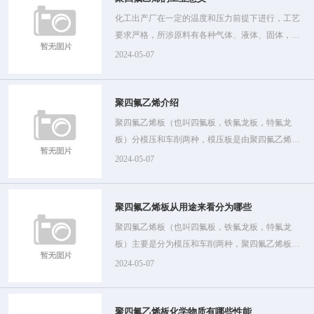
化工出产厂在一定的温度和压力前提下进行，工艺
要求严格，所涉原料有各种气体、液体、固体，物
性千差万别，需要各种类型的出产设备。
2024-05-07
聚四氟乙烯介绍
聚四氟乙烯板（也叫四氟板，铁氟龙板，特氟龙
板）分模压和车削两种，模压板是由聚四氟乙烯树
脂在常温下用模压法成型，再经烧结、冷却而制
2024-05-07
成。
聚四氟乙烯板从用途来看分为哪些
聚四氟乙烯板（也叫四氟板，铁氟龙板，特氟龙
板）主要是分为模压和车削两种，聚四氟乙烯板模
压板是由聚四氟乙烯树脂在常温下用模压法成型，
2024-05-07
再经烧结、冷却而制成。
聚四氟乙烯板化学物质有哪些性能